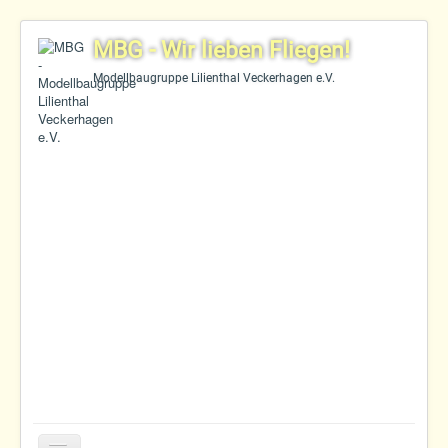
MBG - Wir lieben Fliegen!
Modellbaugruppe Lilienthal Veckerhagen e.V.