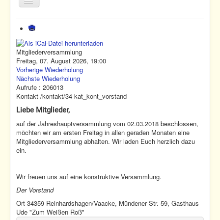
Toggle
Navigation
Home
Termine
Mitgliederversammlung
Fliegen
Freitag, 07. August 2026, 19:00
Vorherige Wiederholung
Nachwuchs
Nächste Wiederholung
Aufrufe
: 206013
Verein
Kontakt
/kontakt/34-kat_kont_vorstand
Liebe Mitglieder,
Home
Termine
Terminliste
Mitgliederversammlung
auf der Jahreshauptversammlung vom 02.03.2018 beschlossen,
möchten wir am ersten Freitag in allen geraden Monaten eine
Mitgliederversammlung abhalten. Wir laden Euch herzlich dazu
ein.
Wir freuen uns auf eine konstruktive Versammlung.
Der Vorstand
Ort
34359 Reinhardshagen/Vaacke, Mündener Str. 59, Gasthaus
Ude "Zum Weißen Roß"