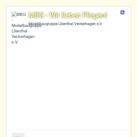
Feed
MBG - Wir lieben Fliegen!
Modellbaugruppe Lilienthal Veckerhagen e.V.