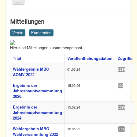
Toggle
Navigation
Home
Mitteilungen
Termine
Verein
Kameraden
Fliegen
Nachwuchs
Hier sind Mitteilungen zusammengefasst.
Articles
Verein
Titel
Veröffentlichungsdatum
Zugriffe
Wahlergebnis MBG
01.03.24
3219
Home
Verein
Mitteilungen
AOMV 2024
Ergebnis der
15.02.26
909
Jahreshauptversammlung
2026
Ergebnis der
15.02.24
2325
Jahreshauptversammlung
2024
Wahlergebnis MBG
12.05.22
3636
Wahlversammlung 2022