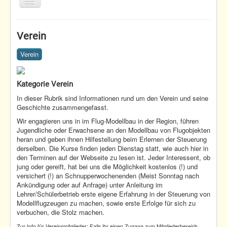
Toggle
Navigation
Home
Verein
Termine
Verein
Fliegen
Nachwuchs
Kategorie Verein
Verein
In dieser Rubrik sind Informationen rund um den Verein und seine
Geschichte zusammengefasst.
Home
Verein
Wir engagieren uns in im Flug-Modellbau in der Region, führen
Jugendliche oder Erwachsene an den Modellbau von Flugobjekten
heran und geben ihnen Hilfestellung beim Erlernen der Steuerung
derselben. Die Kurse finden jeden Dienstag statt, wie auch hier in
den Terminen auf der Webseite zu lesen ist. Jeder Interessent, ob
jung oder gereift, hat bei uns die Möglichkeit kostenlos (!) und
versichert (!) an Schnupperwochenenden (Meist Sonntag nach
Ankündigung oder auf Anfrage) unter Anleitung im
Lehrer/Schülerbetrieb erste eigene Erfahrung in der Steuerung von
Modellflugzeugen zu machen, sowie erste Erfolge für sich zu
verbuchen, die Stolz machen.
Zur Info für Vereinsmitglieder: Falls ihr einen Zugang zum Mitgliederbereich